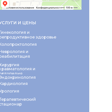
УСЛУГИ И ЦЕНЫ
Гинекология и
репродуктивное здоровье
Колопроктология
Неврология и
реабилитация
Хирургия
Травматология и
ортопедия
Эндокринология
Кардиология
Урология
Терапевтический
стационар