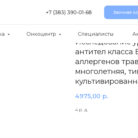
+7 (383) 390-01-68
Заочная к
ка
Онкоцентр
Специалисты
А
Исследование у
антител класса E
аллергенов трав
многолетняя, т
культивированн
4975,00
р.
4 р. д.