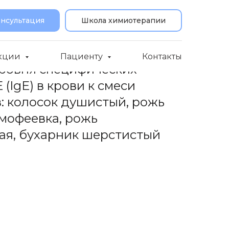
онсультация
Школа химиотерапии
кции
Пациенту
Контакты
ровня специфических
 (IgE) в крови к смеси
: колосок душистый, рожь
имофеевка, рожь
ая, бухарник шерстистый