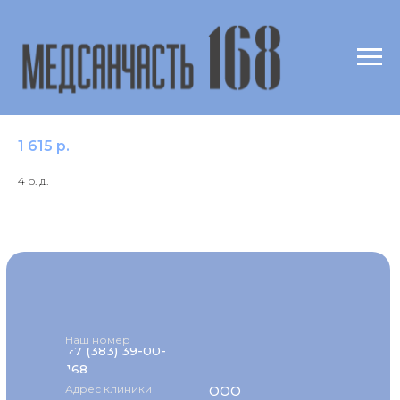
IgE к аллергену f10 Кунжут/Sesame
seed/Sesamum indicum
1 615
р.
4 р. д.
Наш номер
+7 (383) 39-00-
168
Адрес клиники
ООО