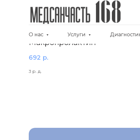
О нас
Услуги
Диагности
Макропролактин
692
р.
3 р. д.