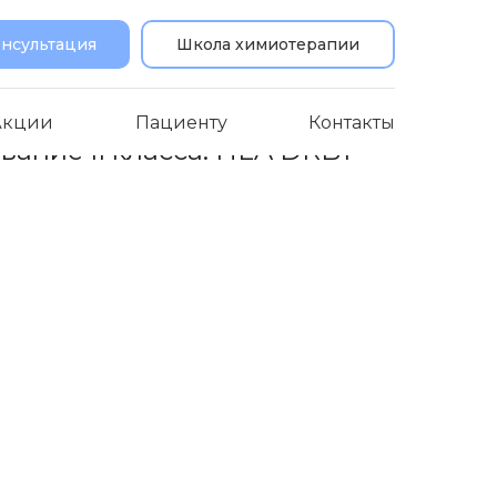
онсультация
Школа химиотерапии
Акции
Пациенту
Контакты
ание II класса. HLA DRB1