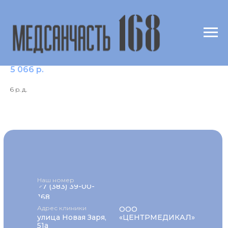
Лидокаин
5 066
р.
6 р. д.
Наш номер
+7 (383) 39-00-
168
Адрес клиники
ООО
улица Новая Заря,
«ЦЕНТРМЕДИКАЛ»
51а