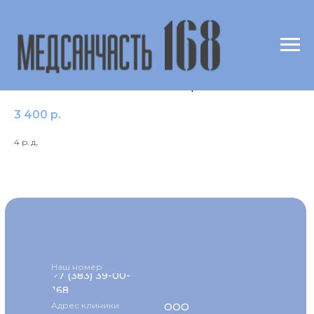
f216 Капуста белокочанная /Cabbage
/Brassica oleoracea var. capitata
3 400
р.
4 р. д.
Наш номер
+7 (383) 39-00-
168
Адрес клиники
ООО