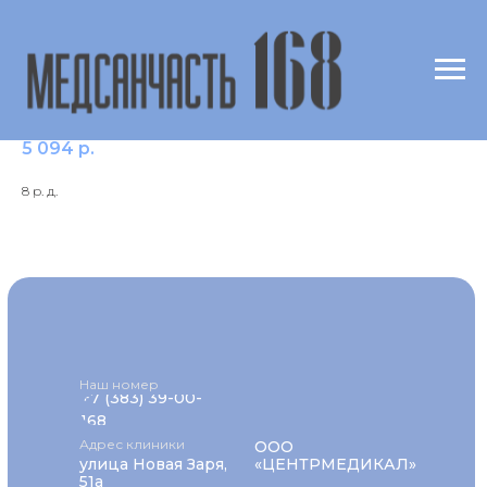
Дулоксетин
5 094
р.
8 р. д.
Наш номер
+7 (383) 39-00-
168
Адрес клиники
ООО
улица Новая Заря,
«ЦЕНТРМЕДИКАЛ»
51а