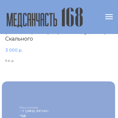
Серебро (Ag) в крови
(масспектрометрия) по методу доктора
Скального
3 000
р.
6 р. д.
Наш номер
+7 (383) 39-00-
168