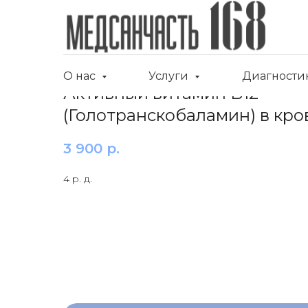
О нас
Услуги
Диагности
Активный витамин B12
(Голотранскобаламин) в кро
3 900
р.
4 р. д.