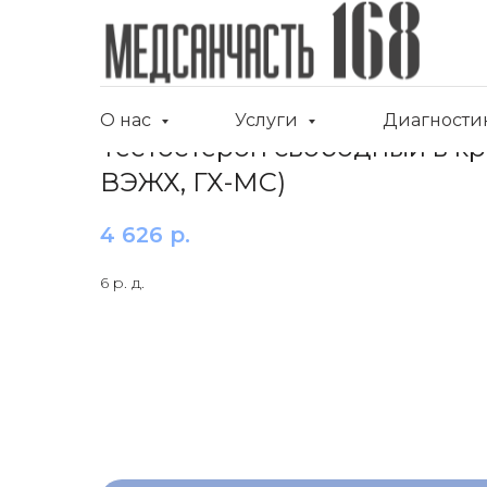
О нас
Услуги
Диагности
Тестостерон свободный в кр
ВЭЖХ, ГХ-МС)
4 626
р.
6 р. д.