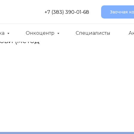
+7 (383) 390-01-68
Заочная к
ка
Онкоцентр
Специалисты
А
ови (метод