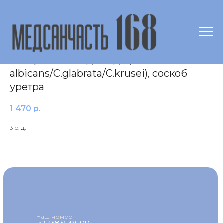
ДНК возбудителей кандидоза с
типированием до вида (C.
albicans/C.glabrata/C.krusei), соскоб
уретра
1 470
р.
3 р. д.
Наш номер
+7 (383) 39-00-