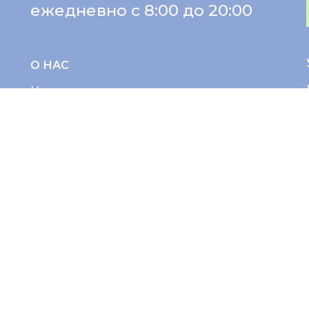
ежедневно с 8:00 до 20:00
О НАС
Ценности и миссия
Новости
Отзывы
Партнёрам
Вакансии
Лицензия
ПАЦИЕНТУ
Советы врачей