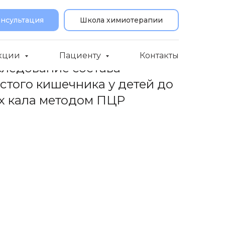
онсультация
Школа химиотерапии
кции
Пациенту
Контакты
следование состава
стого кишечника у детей до
ах кала методом ПЦР