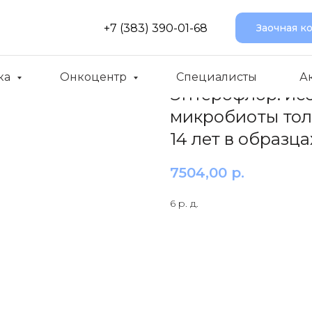
+7 (383) 390-01-68
Заочная к
ка
Онкоцентр
Специалисты
А
Энтерофлор: ис
микробиоты тол
14 лет в образц
7504,00
р.
6 р. д.