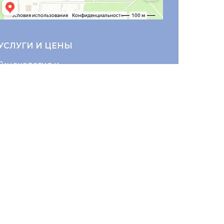
УСЛУГИ И ЦЕНЫ
Гинекология и
репродуктивное здоровье
Колопроктология
Неврология и
реабилитация
Хирургия
Травматология и
ортопедия
Эндокринология
Кардиология
Урология
Терапевтический
стационар