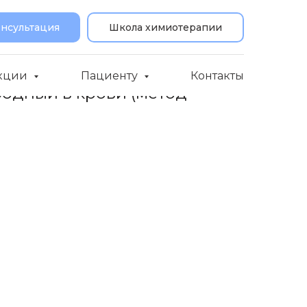
онсультация
Школа химиотерапии
кции
Пациенту
Контакты
бодный в крови (метод