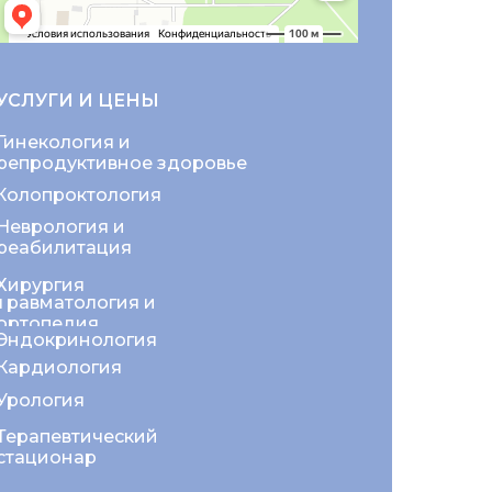
УСЛУГИ И ЦЕНЫ
Гинекология и
репродуктивное здоровье
Колопроктология
Неврология и
реабилитация
Хирургия
Травматология и
ортопедия
Эндокринология
Кардиология
Урология
Терапевтический
стационар