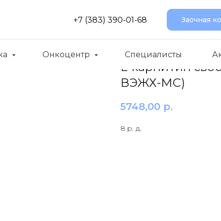
+7 (383) 390-01-68
Заочная к
ка
Онкоцентр
Специалисты
А
L-карнитин сво
ВЭЖХ-МС)
5748,00
р.
8 р. д.