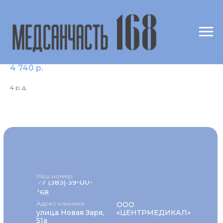
Орехи, микст fx1
4 740
р.
4 р. д.
Наш номер
+7 (383) 39-00-
168
Адрес клиники
ООО
улица Новая Заря,
«ЦЕНТРМЕДИКАЛ»
51а