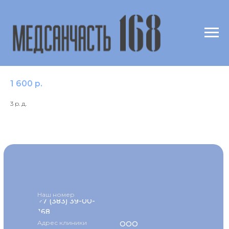
Выявление ДНК Mycoplasma hominis,
ск.V
1 600
р.
3 р. д.
Наш номер
+7 (383) 39-00-
168
Адрес клиники
ООО