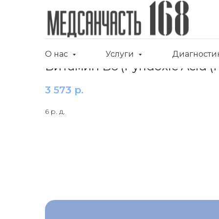
О нас
Услуги
Диагности
Витамин B6 (Pyridoxic Acid (
3 573
р.
6 р. д.