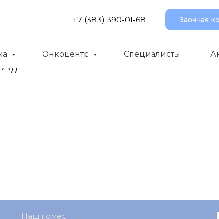
+7 (383) 390-01-68
Заочная к
ка
Онкоцентр
Специалисты
А
PA))
Наш номер