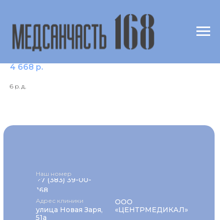
Витамин D2 (25-OH D2)
4 668
р.
6 р. д.
Наш номер
+7 (383) 39-00-
168
Адрес клиники
ООО
улица Новая Заря,
«ЦЕНТРМЕДИКАЛ»
51а