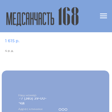
IgE к аллергену f7 Овес/Oat/Avena
sativa
1 615
р.
4 р. д.
Наш номер
+7 (383) 39-00-
168
Адрес клиники
ООО