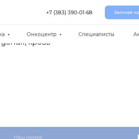
+7 (383) 390-01-68
Заочная к
ка
Онкоцентр
Специалисты
А
ondii, кровь
Наш номер