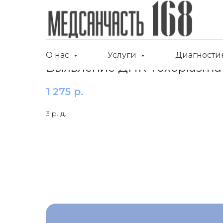
О нас
Услуги
Диагности
Выявление ДНК Toxoplasma g
1 275
р.
3 р. д.