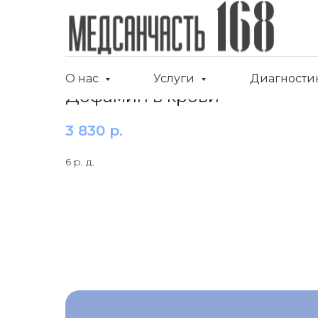
О нас
Услуги
Диагности
Дофамин в крови
3 830
р.
6 р. д.