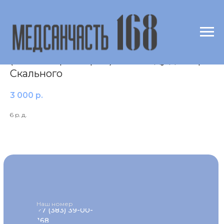
Ртуть (Hg) в волосах
(масспектрометрия) по методу доктора
Скального
3 000
р.
6 р. д.
Наш номер
+7 (383) 39-00-
168