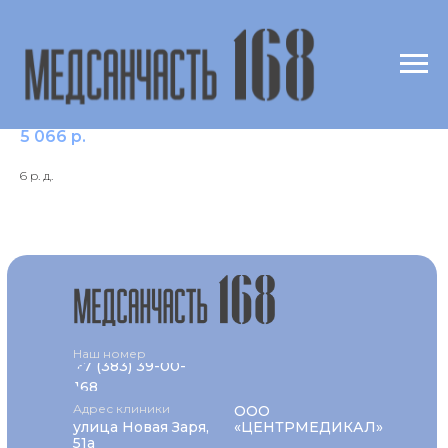
Нортриптилин
5 066
р.
6 р. д.
Наш номер
+7 (383) 39-00-
168
Адрес клиники
ООО
улица Новая Заря,
«ЦЕНТРМЕДИКАЛ»
51а