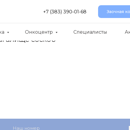
+7 (383) 390-01-68
Заочная к
ка
Онкоцентр
Специалисты
А
влагалище соскоб
Наш номер