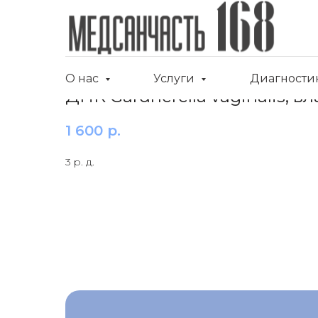
О нас
Услуги
Диагности
ДНК Gardnerella vaginalis, 
1 600
р.
3 р. д.