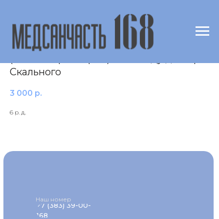
Мышьяк (As) в крови
(масспектрометрия) по методу доктора
Скального
3 000
р.
6 р. д.
Наш номер
+7 (383) 39-00-
168