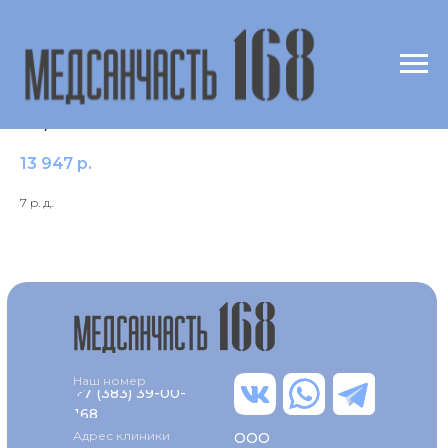
Жирные кислоты (31 показатель; метод
ГХ)
13 947
р.
7 р. д.
Наш номер
+7 (383) 39-00-
168
Адрес клиники
ООО