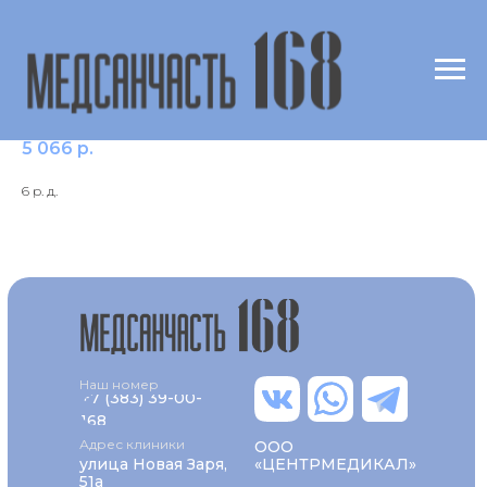
Прокаинамид
5 066
р.
6 р. д.
Наш номер
+7 (383) 39-00-
168
Адрес клиники
ООО
улица Новая Заря,
«ЦЕНТРМЕДИКАЛ»
51а