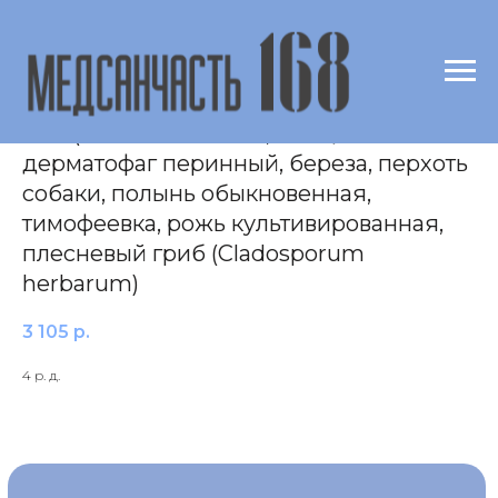
Ингаляционные аллергены (IgE) микст
№ 8 (эпителий кошки, клещ-
дерматофаг перинный, береза, перхоть
собаки, полынь обыкновенная,
тимофеевка, рожь культивированная,
плесневый гриб (Cladosporum
herbarum)
3 105
р.
4 р. д.