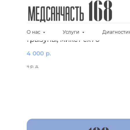
О нас
Услуги
Диагности
Грызуны, микст ex70
4 000
р.
4 р. д.