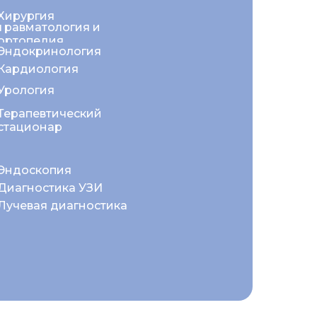
Хирургия
Травматология и
ортопедия
Эндокринология
Кардиология
Урология
Терапевтический
стационар
Эндоскопия
Диагностика УЗИ
Лучевая диагностика