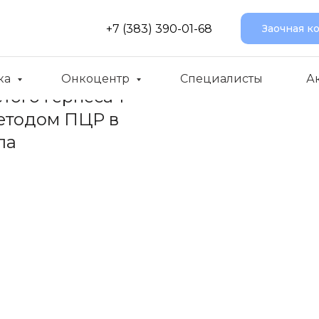
+7 (383) 390-01-68
Заочная к
ка
Онкоцентр
Специалисты
А
ого герпеса 1
 методом ПЦР в
ла