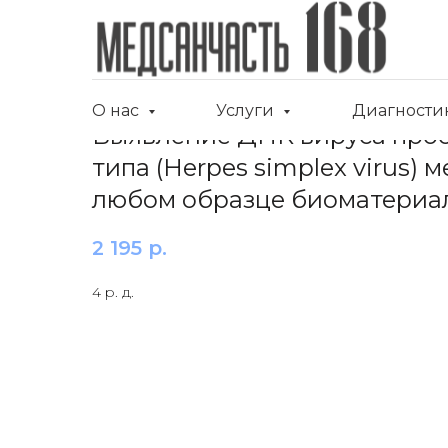
О нас
Услуги
Диагности
Выявление ДНК вируса прост
типа (Herpes simplex virus)
любом образце биоматериа
2 195
р.
4 р. д.