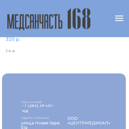
Альфа-амилаза в моче (разовая порция)
320
р.
2 р. д.
Наш номер
+7 (383) 39-00-
168
Адрес клиники
ООО
улица Новая Заря,
«ЦЕНТРМЕДИКАЛ»
51а