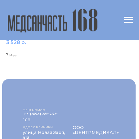
Витамин B5 (пантотеновая кислота)
3 528
р.
7 р. д.
Наш номер
+7 (383) 39-00-
168
Адрес клиники
ООО
улица Новая Заря,
«ЦЕНТРМЕДИКАЛ»
51а