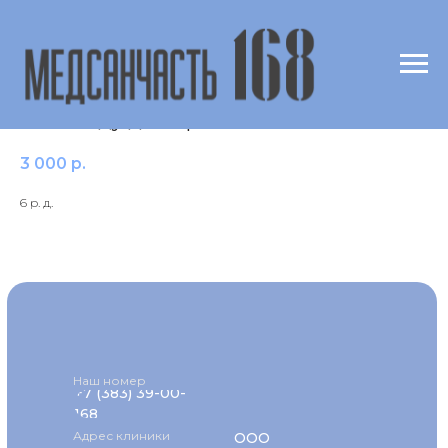
Калий (K) в крови (масспектрометрия)
по методу доктора Скального
3 000
р.
6 р. д.
Наш номер
+7 (383) 39-00-
168
Адрес клиники
ООО