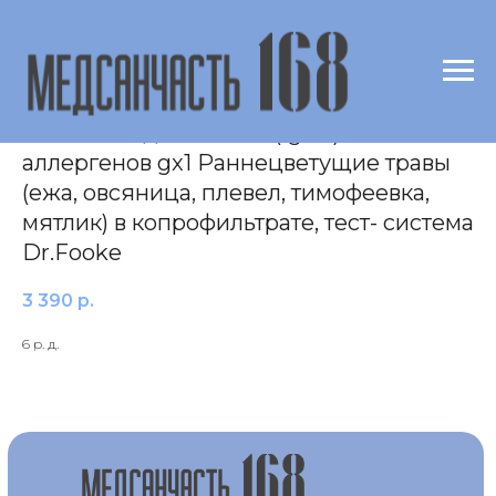
Исследование уровня специфических
антител подкласса G4 (IgG4) к смеси
аллергенов gx1 Раннецветущие травы
(ежа, овсяница, плевел, тимофеевка,
мятлик) в копрофильтрате, тест- система
Dr.Fooke
3 390
р.
6 р. д.