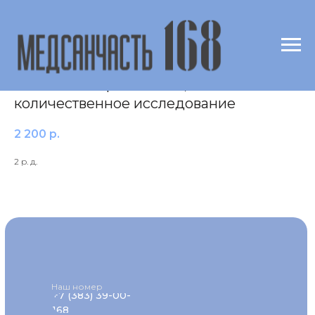
Выявление ДНК Chlamydia trachomatis
в соскобе из ротоглотки,
количественное исследование
2 200
р.
2 р. д.
Наш номер
+7 (383) 39-00-
168