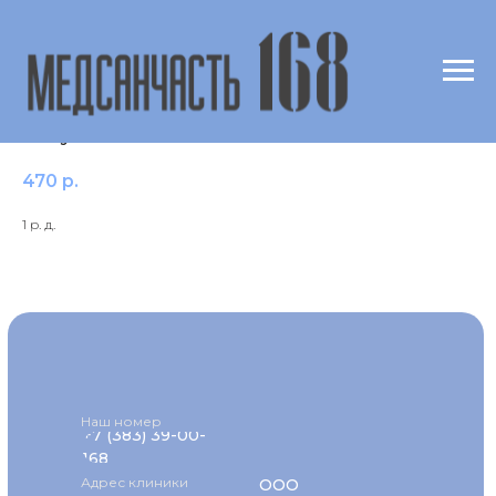
Общеклиническое исследование
эякулята
470
р.
1 р. д.
Наш номер
+7 (383) 39-00-
168
Адрес клиники
ООО