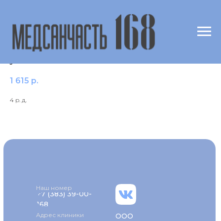
IgE к аллергену f75 Яичный желток/Egg
yolk
1 615
р.
4 р. д.
Наш номер
+7 (383) 39-00-
168
Адрес клиники
ООО