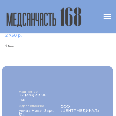
e70 Гусь, перо /Goose feathers
2 750
р.
4 р. д.
Наш номер
+7 (383) 39-00-
168
Адрес клиники
ООО
улица Новая Заря,
«ЦЕНТРМЕДИКАЛ»
51а