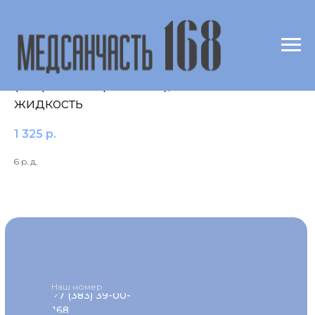
ДНК возбудителя сифилиса
(Treponema pallidum), биологическая
жидкость
1 325
р.
6 р. д.
Наш номер
+7 (383) 39-00-
168