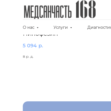
О нас
Услуги
Диагности
Пипофезин
5 094
р.
8 р. д.