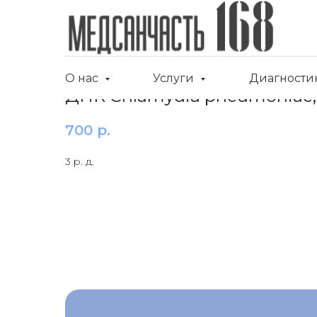
О нас
Услуги
Диагности
ДНК Chlamydia pneumoniae,
700
р.
3 р. д.