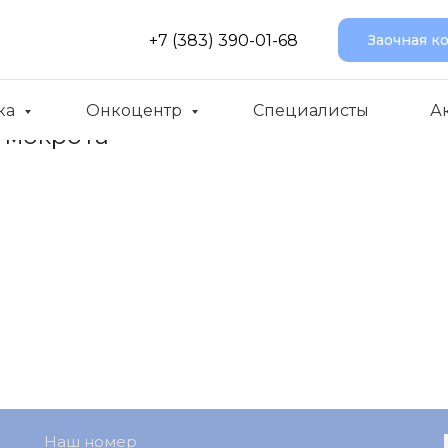
+7 (383) 390-01-68
Заочная к
ка
Онкоцентр
Специалисты
А
 мокрота
Наш номер